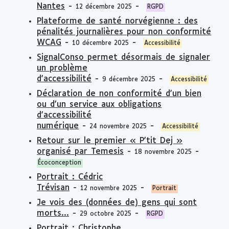
Nantes
-
-
12 décembre 2025
RGPD
Plateforme de santé norvégienne : des
pénalités journalières pour non conformité
WCAG
-
-
10 décembre 2025
Accessibilité
SignalConso permet désormais de signaler
un problème
d'accessibilité
-
-
9 décembre 2025
Accessibilité
Déclaration de non conformité d'un bien
ou d'un service aux obligations
d'accessibilité
numérique
-
-
24 novembre 2025
Accessibilité
Retour sur le premier « P'tit Dej »
organisé par Temesis
-
-
18 novembre 2025
Écoconception
Portrait : Cédric
Trévisan
-
-
12 novembre 2025
Portrait
Je vois des (données de) gens qui sont
morts...
-
-
29 octobre 2025
RGPD
Portrait : Christophe