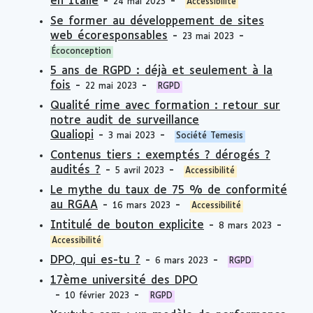
en Italie
-
-
24 mai 2023
Accessibilité
Se former au développement de sites
web écoresponsables
-
-
23 mai 2023
Écoconception
5 ans de RGPD : déjà et seulement à la
fois
-
-
22 mai 2023
RGPD
Qualité rime avec formation : retour sur
notre audit de surveillance
Qualiopi
-
-
3 mai 2023
Société Temesis
Contenus tiers : exemptés ? dérogés ?
audités ?
-
-
5 avril 2023
Accessibilité
Le mythe du taux de 75 % de conformité
au RGAA
-
-
16 mars 2023
Accessibilité
Intitulé de bouton explicite
-
-
8 mars 2023
Accessibilité
DPO, qui es-tu ?
-
-
6 mars 2023
RGPD
17ème université des DPO
-
-
10 février 2023
RGPD