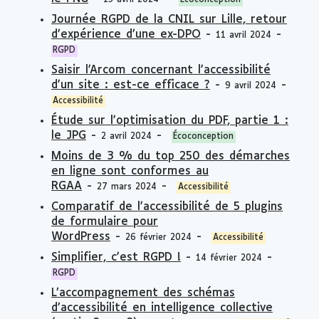
15 avril 2024
Écoconception
Journée RGPD de la CNIL sur Lille, retour
d’expérience d’une ex-DPO
-
-
11 avril 2024
RGPD
Saisir l'Arcom concernant l'accessibilité
d'un site : est-ce efficace ?
-
-
9 avril 2024
Accessibilité
Étude sur l'optimisation du PDF, partie 1 :
le JPG
-
-
2 avril 2024
Écoconception
Moins de 3 % du top 250 des démarches
en ligne sont conformes au
RGAA
-
-
27 mars 2024
Accessibilité
Comparatif de l'accessibilité de 5 plugins
de formulaire pour
WordPress
-
-
26 février 2024
Accessibilité
Simplifier, c'est RGPD !
-
-
14 février 2024
RGPD
L’accompagnement des schémas
d’accessibilité en intelligence collective