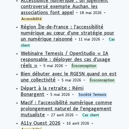
Accessibilité numérique : un jugement
controversé exempte Auchan, les
associations font appel
-
-
18 mai 2026
Accessibilité
Région Île-de-France : l’accessibilité
numérique au cœur d’une stratégie pour
un numérique raisonné
-
-
11 mai 2026
Cas
client
Webinaire Temesis / OpenStudio « IA
responsable : déployer des cas d’usage
réels »
-
-
5 mai 2026
Écoconception
Bien débuter avec le RGESN quand on est
une collectivité
-
-
5 mai 2026
Écoconception
Départ à la retraite : Rémi
Bonargent
-
-
5 mai 2026
Société Temesis
Macif : l'accessibilité numérique comme
prolongement naturel de l'engagement
mutualiste
-
-
27 avril 2026
Cas client
A11y Ouest 2026
-
-
16 avril 2026