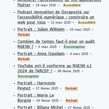
Améliorer l'accessibilité de vos applications
Flutter
-
-
24 mars 2025
Accessibilité
Podcast innovation de Docaposte sur
l'accessibilité numérique : construire un
web pour tous
-
-
12 mars 2025
Accessibilité
Portrait : Julien Wilhelm
-
-
10 mars 2025
Portrait
Combien de temps faut-il pour un audit
RGESN ?
-
-
5 mars 2025
Écoconception
Portrait : Anna Oquidam
-
-
4 mars 2025
Portrait
YouTube est-il conforme au RGESN v.1
2024 de l'ARCEP ?
-
-
28 février 2025
Écoconception
Portrait : Harmonie
Peynot
-
-
27 février 2025
Portrait
Portrait : Marie Le
Borgne
-
-
24 février 2025
Portrait
Portrait : Biljana Michel
-
-
17 février 2025