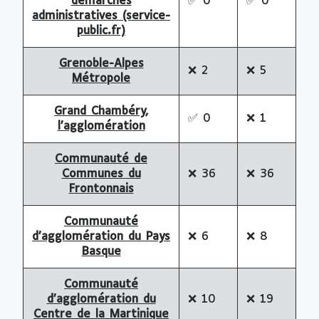
démarches
✅
0
✅
0
administratives (service-
public.fr)
Grenoble-Alpes
❌
2
❌
5
Métropole
Grand Chambéry,
✅
0
❌
1
l’agglomération
Communauté de
Communes du
❌
36
❌
36
Frontonnais
Communauté
d’agglomération du Pays
❌
6
❌
8
Basque
Communauté
d’agglomération du
❌
10
❌
19
Centre de la Martinique