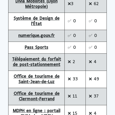
Divia Mobilités (Dijon
❌
3
❌
62
Métropole)
Système de Design de
✅
0
✅
0
l’État
numerique.gouv.fr
✅
0
✅
0
Pass Sports
✅
0
✅
0
Télépaiement du forfait
❌
2
❌
4
de post-stationnement
Office de tourisme de
❌
33
❌
49
Saint-Jean-de-Luz
Office de tourisme de
❌
11
❌
37
Clermont-Ferrand
MDPH en ligne : portail
❌
15
❌
4