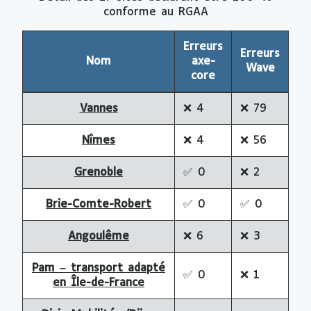
conforme au RGAA
Erreurs
Erreurs
Nom
axe-
Wave
core
Vannes
❌
4
❌
79
Nîmes
❌
4
❌
56
Grenoble
✅
0
❌
2
Brie-Comte-Robert
✅
0
✅
0
Angoulême
❌
6
❌
3
Pam – transport adapté
✅
0
❌
1
en Île-de-France