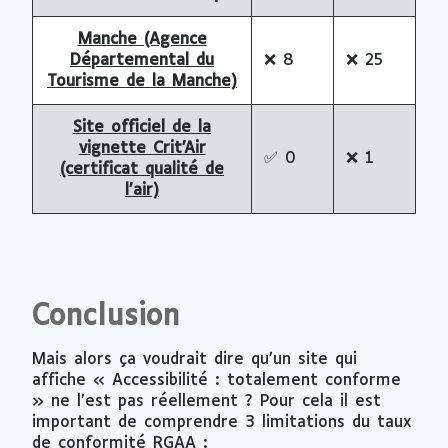
Manche (Agence
Départemental du
❌
8
❌
25
Tourisme de la Manche)
Site officiel de la
vignette Crit’Air
✅
0
❌
1
(certificat qualité de
l’air)
Conclusion
Mais alors ça voudrait dire qu’un site qui
affiche « Accessibilité : totalement conforme
» ne l’est pas réellement ? Pour cela il est
important de comprendre 3 limitations du taux
de conformité RGAA :