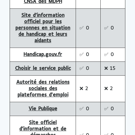
CNSA des MDPH
Site d’information
officiel pour les
personnes en situation
✅
0
✅
0
de handicap et leurs
aidants
Handicap.gouv.fr
✅
0
✅
0
Choisir le service public
✅
0
❌
15
Autorité des relations
sociales des
❌
2
❌
2
plateformes d’emploi
Vie Publique
✅
0
✅
0
Site officiel
d’information et de