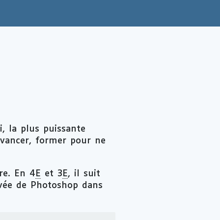
i, la plus puissante
 avancer, former pour ne
ère. En 4
E
et 3
E
, il suit
rivée de Photoshop dans