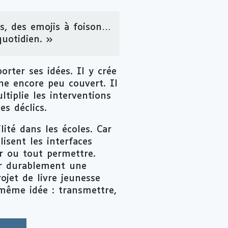
as, des emojis à foison…
quotidien. »
orter ses idées. Il y crée
ine encore peu couvert. Il
ltiplie les interventions
des déclics.
lité dans les écoles. Car
isent les interfaces
r ou tout permettre.
er durablement une
rojet de livre jeunesse
 même idée : transmettre,