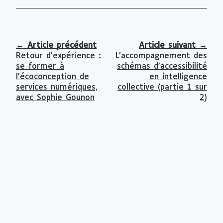
←
Article précédent
Article suivant
→
Retour d'expérience :
L’accompagnement des
se former à
schémas d’accessibilité
l'écoconception de
en intelligence
services numériques,
collective (partie 1 sur
avec Sophie Gounon
2)