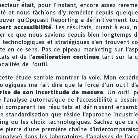
pecteur était, pour l’instant, encore assez rareme
bilité et nous tâchions d’y remédier depuis quelqu
ouver qu’Opquast Reporting a définitivement tou
pert accessibilité
. Les résultats, quant à eux,
mer ce que nous savions depuis bien longtemps 
 technologiques et stratégiques s’en trouvent co
e en ce sens. Pas de pipeau marketing sur l’asp
ats et de l’
amélioration continue
tant sur la q
nalités de l’outil.
cette étude semble montrer la voie. Mon expéri
ologiques me fait dire que la force d’un outil d
rise de son incertitude de mesure
. Un outil p
analyse automatique de l’accessibilité a besoin
ui comparent les résultats et définissent ensem
te standardisation que réside l’approche industri
ing ou les choix technologiques. Sachez que ce q
re pierre d’une première chaîne d’intercomparaiso
analyse) dans les laboratoires d’analyses de l’acc