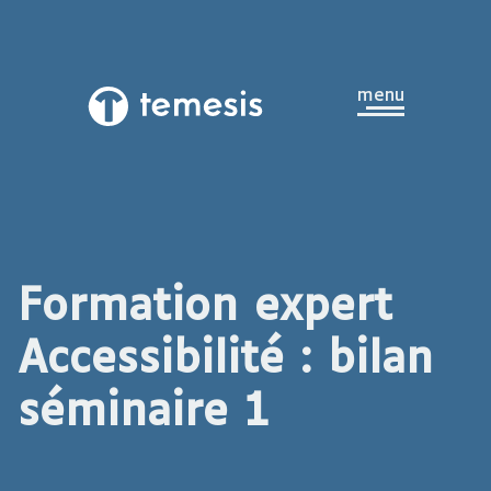
Aller au contenu principal
ouvrir
menu
Temesis,
le
retour
à
la
page
d’accueil
Formation expert
Accessibilité : bilan
séminaire 1