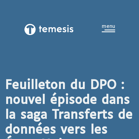
Aller au contenu principal
ouvrir
menu
Temesis,
le
retour
à
la
page
d’accueil
Feuilleton du DPO :
nouvel épisode dans
la saga Transferts de
données vers les