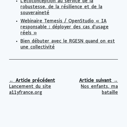
L'écoconception au service de la
robustesse, de la résilience et de la
souveraineté
Webinaire Temesis / OpenStudio « IA
responsable : déployer des cas d’usage
réels »
Bien débuter avec le RGESN quand on est
une collectivité
←
Article précédent
Article suivant
→
Lancement du site
Nos enfants, ma
a11yfrance.org
bataille