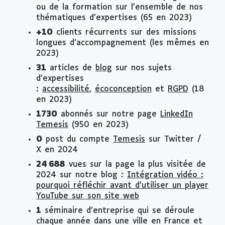
ou de la formation sur l’ensemble de nos
thématiques d’expertises (65 en 2023)
+10
clients récurrents sur des missions
longues d’accompagnement (les mêmes en
2023)
31
articles de
blog
sur nos sujets
d’expertises
:
accessibilité
,
écoconception
et
RGPD
(18
en 2023)
1730
abonnés sur notre page
LinkedIn
Temesis
(950 en 2023)
0
post du compte
Temesis
sur Twitter /
X en 2024
24 688
vues sur la page la plus visitée de
2024 sur notre blog :
Intégration vidéo :
pourquoi réfléchir avant d’utiliser un player
YouTube sur son site web
1
séminaire d’entreprise qui se déroule
chaque année dans une ville en France et