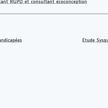
tant RGPD et consultant écoconception
andicapées
Etude Sysqu