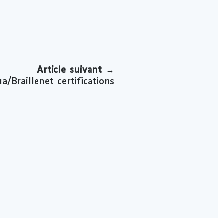
Article suivant
→
a/Braillenet certifications