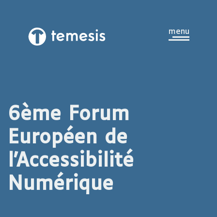
Aller au contenu principal
ouvrir
menu
Temesis,
le
retour
à
la
page
d’accueil
6ème Forum
Européen de
l'Accessibilité
Numérique