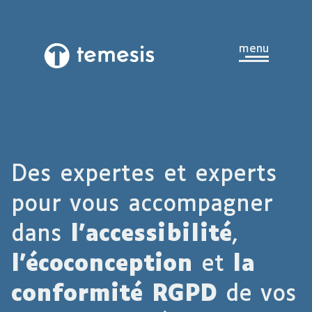
Aller au contenu principal
ouvrir
menu
Temesis,
le
retour
à
la
page
d’accueil
Des expertes et experts
pour vous accompagner
dans
l’accessibilité
,
l’écoconception
et
la
conformité RGPD
de vos